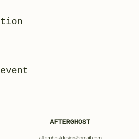
ation
 event
AFTERGHOST
afterghostdesign@gmail.com