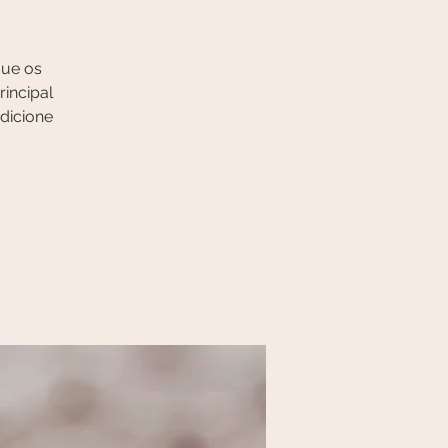
que os
incipal
Adicione