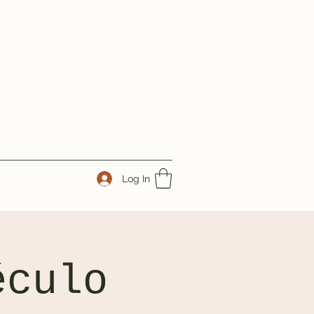
Log In
éculo